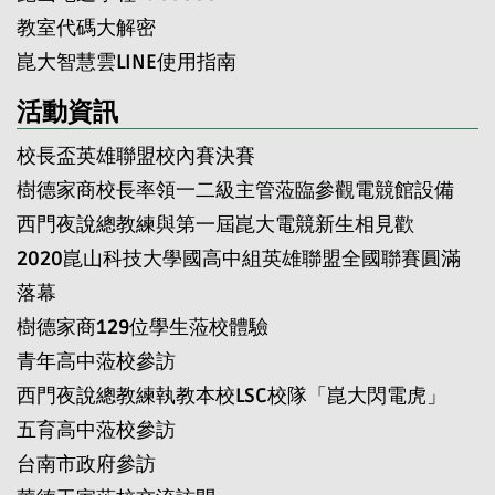
教室代碼大解密
崑大智慧雲LINE使用指南
活動資訊
校長盃英雄聯盟校內賽決賽
樹德家商校長率領一二級主管蒞臨參觀電競館設備
西門夜說總教練與第一屆崑大電競新生相見歡
2020崑山科技大學國高中組英雄聯盟全國聯賽圓滿
落幕
樹德家商129位學生蒞校體驗
青年高中蒞校參訪
西門夜說總教練執教本校LSC校隊「崑大閃電虎」
五育高中蒞校參訪
台南市政府參訪