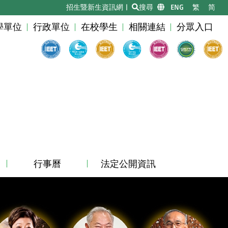
招生暨新生資訊網
|
搜尋
|
ENG
|
繁
|
简
學單位
行政單位
在校學生
相關連結
分眾入口
行事曆
法定公開資訊