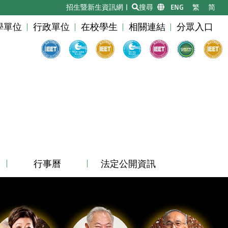
招生暨新生資訊網
|
搜尋
|
ENG
|
繁
|
简
學單位
行政單位
在校學生
相關連結
分眾入口
行事曆
法定公開資訊