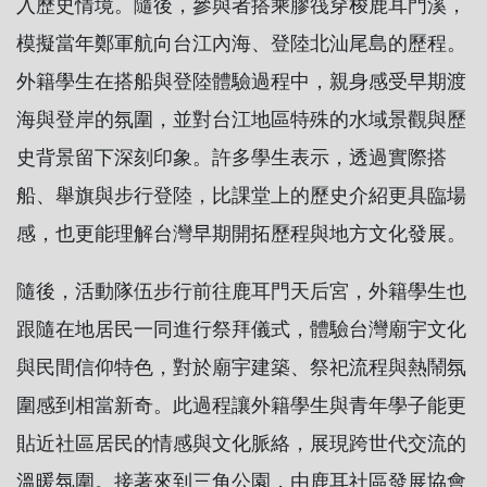
入歷史情境。隨後，參與者搭乘膠筏穿梭鹿耳門溪，
模擬當年鄭軍航向台江內海、登陸北汕尾島的歷程。
外籍學生在搭船與登陸體驗過程中，親身感受早期渡
海與登岸的氛圍，並對台江地區特殊的水域景觀與歷
史背景留下深刻印象。許多學生表示，透過實際搭
船、舉旗與步行登陸，比課堂上的歷史介紹更具臨場
感，也更能理解台灣早期開拓歷程與地方文化發展。
隨後，活動隊伍步行前往鹿耳門天后宮，外籍學生也
跟隨在地居民一同進行祭拜儀式，體驗台灣廟宇文化
與民間信仰特色，對於廟宇建築、祭祀流程與熱鬧氛
圍感到相當新奇。此過程讓外籍學生與青年學子能更
貼近社區居民的情感與文化脈絡，展現跨世代交流的
溫暖氛圍。接著來到三角公園，由鹿耳社區發展協會