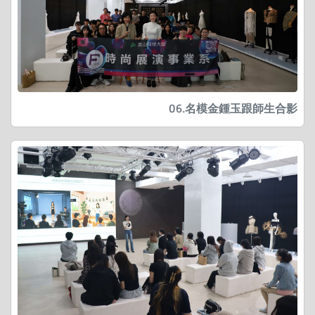
06.名模金鍾玉跟師生合影