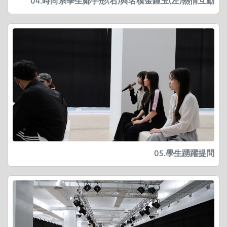
04.時尚系學生鄭宇彤(右)與名模金鍾玉(左)熱情互動
05.學生踴躍提問