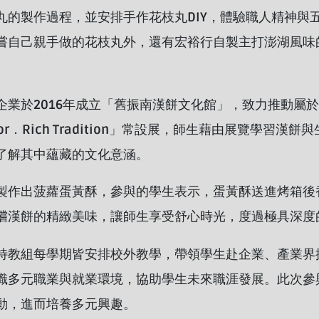
丸的製作過程，並安排手作花枝丸DIY，體驗職人精神與
嘗自己親手做的花枝丸外，還有宏裕行自製主打澎湖風味
企業於2016年成立「舊振南漢餅文化館」，致力推動屬
avor．Rich Tradition」常設展，師生藉由展覽學
了解其中蘊藏的文化意涵。
製作出菠蘿蛋黃酥，參與的學生表示，蛋黃酥送進烤箱後
嚐漢餅的精緻美味，讓師生享受舒心時光，度過極具深度
特教組每學期皆安排校外教學，帶領學生赴企業、產業界
識多元職業與就業環境，協助學生未來職涯發展。此次參
動，進而培養多元興趣。