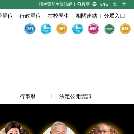
招生暨新生資訊網
|
搜尋
|
ENG
|
繁
|
简
學單位
行政單位
在校學生
相關連結
分眾入口
行事曆
法定公開資訊